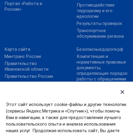
Портал «Работа в
Противодействие
России»
терроризму и его
идеологии
Результаты проверок
Транспортное
обслуживание региона
Карта сайта
Безопасныедороги.рф
Минтранс России
Компетенция и
нормативные правовые
Правительство
документы,
Ивановской области
определяющие порядок
Правительство России
работы с обращениями
Правовой портал
граждан
Минюста России
Контактная
Президент России
информация
Этот сайт использует cookie-файлы и другие технологии
Личный прием
(сервисы Яндекс.Метрика и «Спутник»), чтобы помочь
Общественная приемная
Вам в навигации, а также для предоставления лучшего
ОНФ «Карта убитых
пользовательского опыта и анализа использования
дорог»
наших услуг. Продолжая использовать сайт, Вы даете