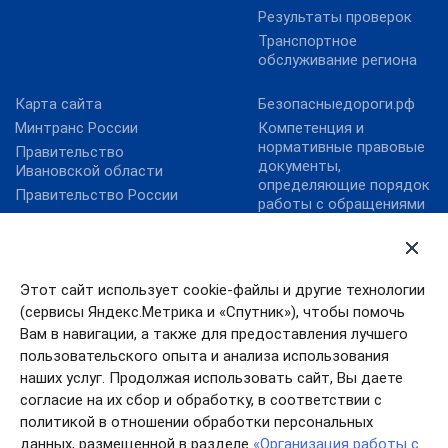
Результаты проверок
Транспортное
обслуживание региона
Карта сайта
Безопасныедороги.рф
Минтранс России
Компетенция и
нормативные правовые
Правительство
документы,
Ивановской области
определяющие порядок
Правительство России
работы с обращениями
Правовой портал
граждан
Минюста России
Контактная
Президент России
информация
Этот сайт использует cookie-файлы и другие технологии
Личный прием
(сервисы Яндекс.Метрика и «Спутник»), чтобы помочь
Общественная приемная
Вам в навигации, а также для предоставления лучшего
ОНФ «Карта убитых
пользовательского опыта и анализа использования
дорог»
наших услуг. Продолжая использовать сайт, Вы даете
согласие на их сбор и обработку, в соответствии с
политикой в отношении обработки персональных
данных, размещенной в разделе
«Организация работы с