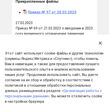
Прикрепленные файлы:
Приказ № 97 от 20.03.202
3
27.02.2023
Приказ № 69 от 21.02.2023 о введении в 2023
году временного ограничения движения
транспортных средств по автомобильным
дорогам общего пользования регионального
и межмуниципального значения Ивановской
Этот сайт использует cookie-файлы и другие технологии
области
(сервисы Яндекс.Метрика и «Спутник»), чтобы помочь
Вам в навигации, а также для предоставления лучшего
Прикрепленные файлы:
пользовательского опыта и анализа использования
наших услуг. Продолжая использовать сайт, Вы даете
Приказ № 69 от 21.02.202
3
согласие на их сбор и обработку, в соответствии с
политикой в отношении обработки персональных
11.01.2023
данных, размещенной в разделе
«Организация работы с
Приказ № 626 от 12.12.2022 «О внесении
персональными данными»
. Вы можете отключить cookie
изменений в приказ Департамента
в настройках браузера
дорожного хозяйства и транспорта
Ивановской области от 12.05.2020 № 228