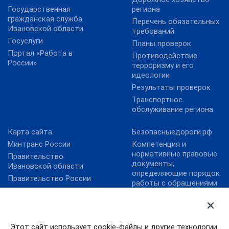
Государственная
региона
гражданская служба
Перечень обязательных
Ивановской области
требований
Госуслуги
Планы проверок
Портал «Работа в
Противодействие
России»
терроризму и его
идеологии
Результаты проверок
Транспортное
обслуживание региона
Карта сайта
Безопасныедороги.рф
Минтранс России
Компетенция и
нормативные правовые
Правительство
документы,
Ивановской области
определяющие порядок
Правительство России
работы с обращениями
Правовой портал
граждан
Минюста России
Контактная
Президент России
информация
Этот сайт использует cookie-файлы и другие технологии
Личный прием