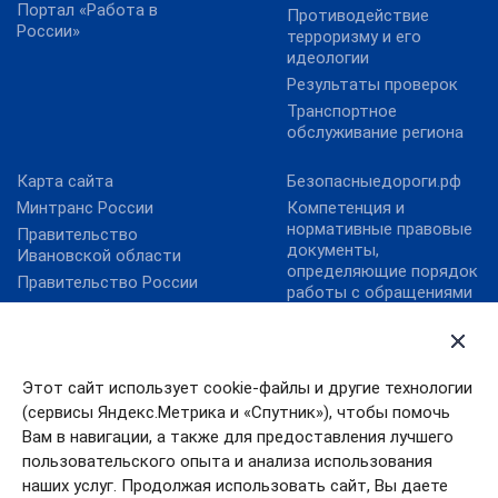
Портал «Работа в
Противодействие
России»
терроризму и его
идеологии
Результаты проверок
Транспортное
обслуживание региона
Карта сайта
Безопасныедороги.рф
Минтранс России
Компетенция и
нормативные правовые
Правительство
документы,
Ивановской области
определяющие порядок
Правительство России
работы с обращениями
Правовой портал
граждан
Минюста России
Контактная
Президент России
информация
Этот сайт использует cookie-файлы и другие технологии
Личный прием
(сервисы Яндекс.Метрика и «Спутник»), чтобы помочь
Общественная приемная
Вам в навигации, а также для предоставления лучшего
ОНФ «Карта убитых
пользовательского опыта и анализа использования
дорог»
наших услуг. Продолжая использовать сайт, Вы даете