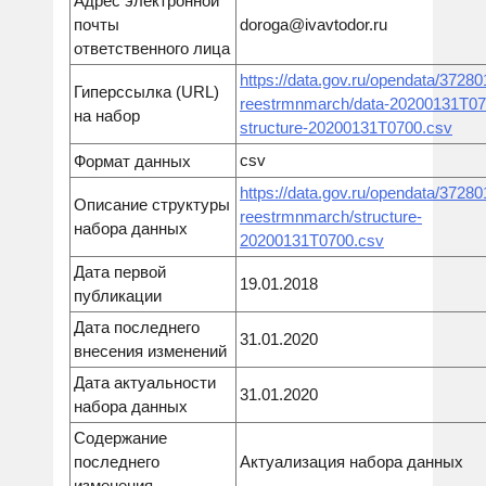
Адрес электронной
почты
doroga@ivavtodor.ru
ответственного лица
https://data.gov.ru/opendata/3728
Гиперссылка (URL)
reestrmnmarch/data-20200131T07
на набор
structure-20200131T0700.csv
csv
Формат данных
https://data.gov.ru/opendata/3728
Описание структуры
reestrmnmarch/structure-
набора данных
20200131T0700.csv
Дата первой
19.01.2018
публикации
Дата последнего
31.01.2020
внесения изменений
Дата актуальности
31.01.2020
набора данных
Содержание
последнего
Актуализация набора данных
изменения