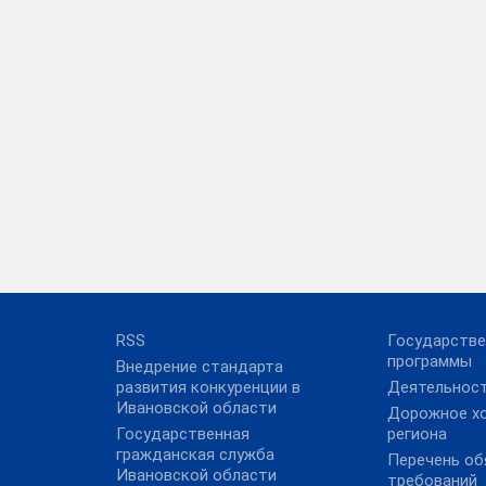
RSS
Государств
программы
Внедрение стандарта
развития конкуренции в
Деятельнос
Ивановской области
Дорожное х
Государственная
региона
гражданская служба
Перечень об
Ивановской области
требований