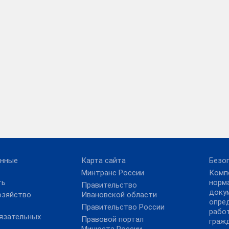
енные
Карта сайта
Безо
Минтранс России
Комп
ть
норм
Правительство
доку
озяйство
Ивановской области
опре
Правительство России
рабо
язательных
Правовой портал
граж