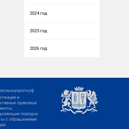
2024 год
2025 год
2026 год
пасныедороги.рф
етенция и
ативные правовые
менты,
деляющие порядок
ты с обращениями
дан