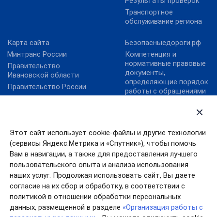
Результаты проверок
Транспортное
обслуживание региона
Карта сайта
Безопасныедороги.рф
Минтранс России
Компетенция и
нормативные правовые
Правительство
документы,
Ивановской области
определяющие порядок
Правительство России
работы с обращениями
Правовой портал
граждан
Минюста России
Контактная
Президент России
информация
Этот сайт использует cookie-файлы и другие технологии
Личный прием
(сервисы Яндекс.Метрика и «Спутник»), чтобы помочь
Общественная приемная
Вам в навигации, а также для предоставления лучшего
ОНФ «Карта убитых
пользовательского опыта и анализа использования
дорог»
наших услуг. Продолжая использовать сайт, Вы даете
согласие на их сбор и обработку, в соответствии с
политикой в отношении обработки персональных
данных, размещенной в разделе
«Организация работы с