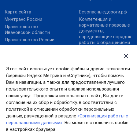
Карта сайта
Безопасныедороги.рф
Минтранс России
Компетенция и
нормативные правовые
Правительство
документы,
Ивановской области
определяющие порядок
Правительство России
работы с обращениями
Правовой портал
граждан
Минюста России
Контактная
Президент России
информация
Этот сайт использует cookie-файлы и другие технологии
Личный прием
(сервисы Яндекс.Метрика и «Спутник»), чтобы помочь
Общественная приемная
Вам в навигации, а также для предоставления лучшего
ОНФ «Карта убитых
пользовательского опыта и анализа использования
дорог»
наших услуг. Продолжая использовать сайт, Вы даете
согласие на их сбор и обработку, в соответствии с
политикой в отношении обработки персональных
данных, размещенной в разделе
«Организация работы с
персональными данными»
. Вы можете отключить cookie
в настройках браузера